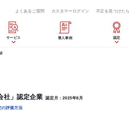
よくあるご質問
カスタマーログイン
不正を見つけた
サービス
認定
導入事例
研
会社」認定企業
認定月：2025年8月
定の評価方法