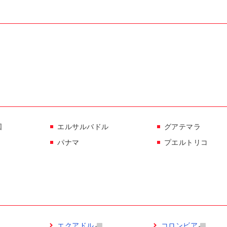
国
エルサルバドル
グアテマラ
パナマ
プエルトリコ
エクアドル
コロンビア