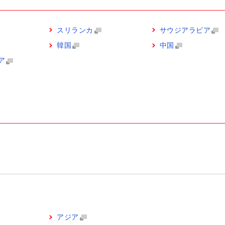
スリランカ
サウジアラビア
韓国
中国
ア
アジア